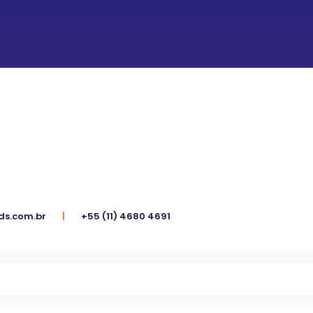
ds.com.br
|
+55 (11) 4680 4691