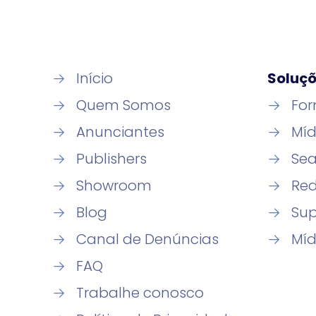
→
Início
Soluç
→
Quem Somos
→
For
→
Anunciantes
→
Míd
→
Publishers
→
Sea
→
Showroom
→
Red
→
Blog
→
Sup
→
Canal de Denúncias
→
Míd
→
FAQ
→
Trabalhe conosco