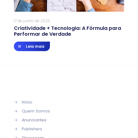
17 de junho de 2025
Criatividade + Tecnologia: A Fórmula para
Performar de Verdade
Leia mais
→
Início
→
Quem Somos
→
Anunciantes
→
Publishers
→
Showroom