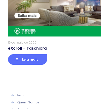
16 de maio de 2025
eXcroll – Taschibra
Leia mais
→
Início
→
Quem Somos