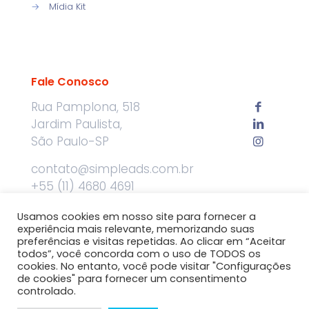
→
Mídia Kit
Fale Conosco
Rua Pamplona, 518
Jardim Paulista,
São Paulo-SP
contato@simpleads.com.br
+55 (11) 4680 4691
Usamos cookies em nosso site para fornecer a
experiência mais relevante, memorizando suas
preferências e visitas repetidas. Ao clicar em “Aceitar
todos”, você concorda com o uso de TODOS os
cookies. No entanto, você pode visitar "Configurações
de cookies" para fornecer um consentimento
©
2026 SimpleAds - Advertising Done Right. Todos os
controlado.
direitos reservados.